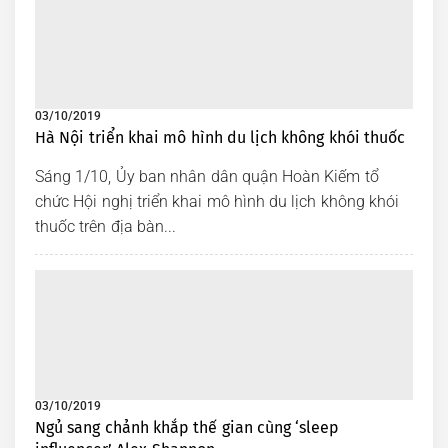
Biết
Kinh nghiệm du lịch đà lạt
mà bạn nên biết khi chuẩn
bị đi
03/10/2019
Sapa là địa điểm nổi tiếng
Hà Nội triển khai mô hình du lịch không khói thuốc
thu hút nhiều khách du lịch
đến mỗi năm
Sáng 1/10, Ủy ban nhân dân quận Hoàn Kiếm tổ
chức Hội nghị triển khai mô hình du lịch không khói
Biển đảo của Kiên Giang
nổi bật bởi vẻ hoang sơ
thuốc trên địa bàn...
vốn có
Cố Đô Huế thơ mộng là
điểm dừng chân lý tưởng
Các vùng biển mơ mộng lý
tưởng để chụp ảnh cưới
cho lứa đôi
03/10/2019
Ngủ sang chảnh khắp thế gian cùng ‘sleep
Theo bạn thì sashimi cá