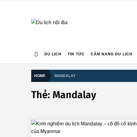
Skip
to
content
Tin Tức Mới Nhất Về
Trang Tin Tức Du Lịch Hàng Đầu Việt Nam
DU LỊCH
TIN TỨC
CẨM NANG DU LỊCH
HOME
MANDALAY
Thẻ:
Mandalay