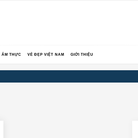
 Du Lịch Trong Và Ngoài Nư
ẨM THỰC
VẺ ĐẸP VIỆT NAM
GIỚI THIỆU