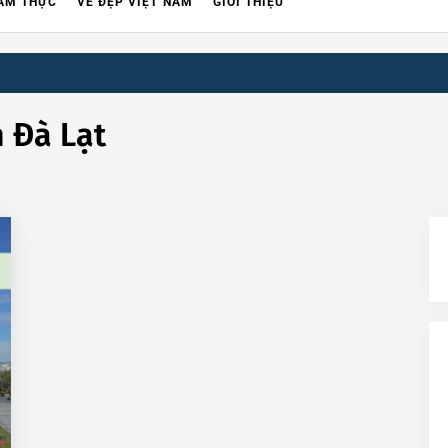
ẨM THỰC
VẺ ĐẸP VIỆT NAM
GIỚI THIỆU
h Đà Lạt