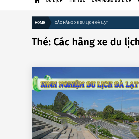
DU LỊCH
TIN TỨC
CẨM NANG DU LỊCH
HOME
CÁC HÃNG XE DU LỊCH ĐÀ LẠT
Thẻ:
Các hãng xe du lịc