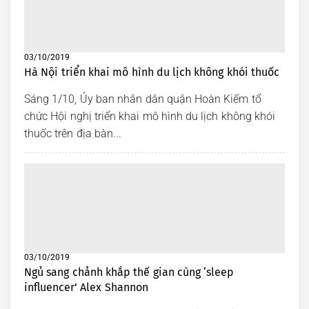
Kinh nghiệm du lịch đà lạt
mà bạn nên biết khi chuẩn
bị đi
03/10/2019
Sapa là địa điểm nổi tiếng
Hà Nội triển khai mô hình du lịch không khói thuốc
thu hút nhiều khách du lịch
đến mỗi năm
Sáng 1/10, Ủy ban nhân dân quận Hoàn Kiếm tổ
chức Hội nghị triển khai mô hình du lịch không khói
Biển đảo của Kiên Giang
nổi bật bởi vẻ hoang sơ
thuốc trên địa bàn...
vốn có
Cố Đô Huế thơ mộng là
điểm dừng chân lý tưởng
Các vùng biển mơ mộng lý
tưởng để chụp ảnh cưới
cho lứa đôi
03/10/2019
Ngủ sang chảnh khắp thế gian cùng ‘sleep
Theo bạn thì sashimi cá
influencer’ Alex Shannon
hồi tại sao là một món